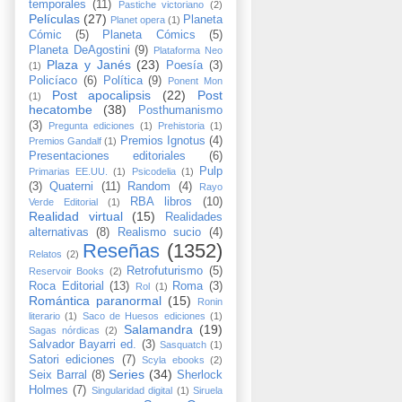
temporales
(11)
Pastiche victoriano
(2)
Películas
(27)
Planeta
Planet opera
(1)
Cómic
(5)
Planeta Cómics
(5)
Planeta DeAgostini
(9)
Plataforma Neo
Plaza y Janés
(23)
Poesía
(3)
(1)
Policíaco
(6)
Política
(9)
Ponent Mon
Post apocalipsis
(22)
Post
(1)
hecatombe
(38)
Posthumanismo
(3)
Pregunta ediciones
(1)
Prehistoria
(1)
Premios Ignotus
(4)
Premios Gandalf
(1)
Presentaciones editoriales
(6)
Pulp
Primarias EE.UU.
(1)
Psicodelia
(1)
(3)
Quaterni
(11)
Random
(4)
Rayo
RBA libros
(10)
Verde Editorial
(1)
Realidad virtual
(15)
Realidades
alternativas
(8)
Realismo sucio
(4)
Reseñas
(1352)
Relatos
(2)
Retrofuturismo
(5)
Reservoir Books
(2)
Roca Editorial
(13)
Roma
(3)
Rol
(1)
Romántica paranormal
(15)
Ronin
literario
(1)
Saco de Huesos ediciones
(1)
Salamandra
(19)
Sagas nórdicas
(2)
Salvador Bayarri ed.
(3)
Sasquatch
(1)
Satori ediciones
(7)
Scyla ebooks
(2)
Series
(34)
Seix Barral
(8)
Sherlock
Holmes
(7)
Singularidad digital
(1)
Siruela