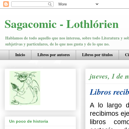
Sagacomic - Lothlórien
Hablamos de todo aquello que nos interesa, sobre todo Literatura y sobr
subjetivas y particulares, de lo que nos gusta y de lo que no.
Inicio
Libros por autores
Libros por títulos
C
jueves, 1 de 
Libros reci
A lo largo 
recibimos ej
libros com
Un poco de historia