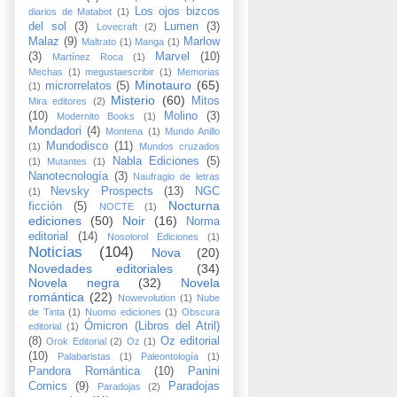
Los ojos bizcos
diarios de Matabot
(1)
del sol
(3)
Lumen
(3)
Lovecraft
(2)
Malaz
(9)
Marlow
Maltrato
(1)
Manga
(1)
(3)
Marvel
(10)
Martínez Roca
(1)
Mechas
(1)
megustaescribir
(1)
Memorias
Minotauro
(65)
microrrelatos
(5)
(1)
Misterio
(60)
Mitos
Mira editores
(2)
(10)
Molino
(3)
Modernito Books
(1)
Mondadori
(4)
Montena
(1)
Mundo Anillo
Mundodisco
(11)
(1)
Mundos cruzados
Nabla Ediciones
(5)
(1)
Mutantes
(1)
Nanotecnología
(3)
Naufragio de letras
Nevsky Prospects
(13)
NGC
(1)
Nocturna
ficción
(5)
NOCTE
(1)
ediciones
(50)
Noir
(16)
Norma
editorial
(14)
Nosolorol Ediciones
(1)
Noticias
(104)
Nova
(20)
Novedades editoriales
(34)
Novela negra
(32)
Novela
romántica
(22)
Nowevolution
(1)
Nube
de Tinta
(1)
Nuomo ediciones
(1)
Obscura
Ómicron (Libros del Atril)
editorial
(1)
(8)
Oz editorial
Orok Editorial
(2)
Oz
(1)
(10)
Palabaristas
(1)
Paleontología
(1)
Pandora Romántica
(10)
Panini
Comics
(9)
Paradojas
Paradojas
(2)