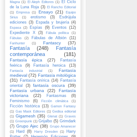
El Ciclo
Magna
(1)
El Aleph Editores
(1)
de la Luna Roja
(3)
El Rancho Editorial
Ensayo
(21)
(1)
Empresa
(1)
Equipo
erotismo
(3)
Esdrújula
Sirius
(1)
ediciones
(3)
Espada y brujería
(4)
Espías
(9)
Eventos
(12)
Espasa
(2)
Expediente X
(3)
Fábula política
(1)
Fábulas de Albión
(11)
Fábulas
(2)
Fantascy
(37)
Fanhunter
(1)
Fantasía
(248)
Fantasía
contemporánea
(181)
Fantasía épica
(27)
Fantasía
feérica
(9)
Fantasía heroica
(13)
Fantasía
Fantasía industrial
(1)
medieval
(72)
Fantasía mitológica
(31)
Fantasía onírica
(14)
Fantasía
fantasía oscura
(39)
oriental
(3)
Fantasía urbana
(22)
Fantasía
victoriana
(22)
Fantasmas
(8)
Feminismo
(6)
Ficción climática
(1)
Ficción histórica
(13)
Gamon Fantasy
(1)
Gas Mask Editores
(1)
Gedisa editorial
Gigamesh
(35)
(1)
Glenat
(1)
Graves
Grijalbo
(5)
Grimdark
(1)
Greenpunk
(1)
Grupo Ajec
(38)
(7)
Grupo Amanecer
Hard
(8)
Harry
(1)
Harry Dresden
(1)
Potter
(7)
Hegemón Ediciones
(9)