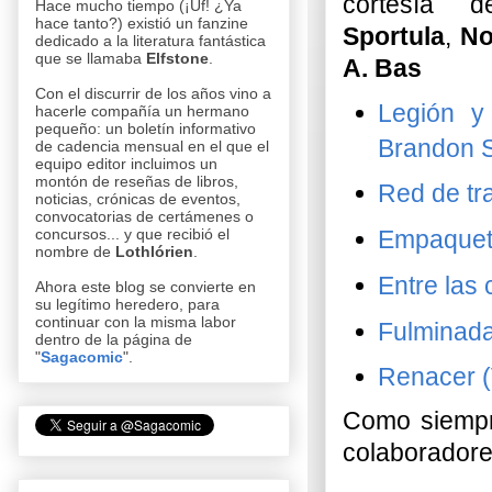
cortesía d
Hace mucho tiempo (¡Uf! ¿Ya
hace tanto?) existió un fanzine
Sportula
,
No
dedicado a la literatura fantástica
que se llamaba
Elfstone
.
A. Bas
Con el discurrir de los años vino a
Legión y
hacerle compañía un hermano
pequeño: un boletí­n informativo
Brandon 
de cadencia mensual en el que el
equipo editor incluimos un
montón de reseñas de libros,
Red de tra
noticias, crónicas de eventos,
convocatorias de certámenes o
Empaquet
concursos... y que recibió el
nombre de
Lothlórien
.
Entre las
Ahora este blog se convierte en
su legí­timo heredero, para
continuar con la misma labor
Fulminada
dentro de la página de
"
Sagacomic
".
Renacer (
Como siempre
colaboradore