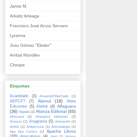
Jamie M.
Arkaitz Arteaga
Francisco José Arcos Serrano
Lyrenna
Josu Gómez "Eleder"
Aníbal Klondike
Chespe
Etiquetas
Acantilado
(3)
AcuarelaYMachado
(1)
Alamut
(18)
AEFCFT
(7)
Aleta
Alfaguara
Ediciones
(5)
Alethé
(4)
(36)
Alianza Editorial
(50)
Algaida
(2)
Almuzara
(2)
Amargord ediciones
(2)
Anagrama
(5)
Amazon
(1)
Animación
(1)
Anime
(1)
Antipersona
(1)
Antropología
(1)
Apache Libros
Apa Apa Comics
(1)
(20)
Apocalipsis
(4)
Ariel
(1)
Aristas