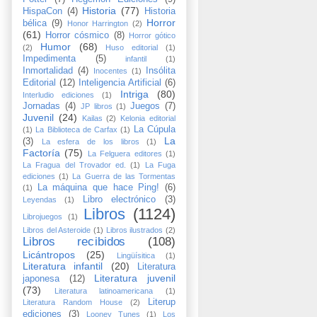
Historia
(77)
HispaCon
(4)
Historia
Horror
bélica
(9)
Honor Harrington
(2)
(61)
Horror cósmico
(8)
Horror gótico
Humor
(68)
(2)
Huso editorial
(1)
Impedimenta
(5)
infantil
(1)
Inmortalidad
(4)
Insólita
Inocentes
(1)
Editorial
(12)
Inteligencia Artificial
(6)
Intriga
(80)
Interludio ediciones
(1)
Jornadas
(4)
Juegos
(7)
JP libros
(1)
Juvenil
(24)
Kailas
(2)
Kelonia editorial
La Cúpula
(1)
La Biblioteca de Carfax
(1)
La
(3)
La esfera de los libros
(1)
Factoría
(75)
La Felguera editores
(1)
La Fragua del Trovador ed.
(1)
La Fuga
ediciones
(1)
La Guerra de las Tormentas
La máquina que hace Ping!
(6)
(1)
Libro electrónico
(3)
Leyendas
(1)
Libros
(1124)
Librojuegos
(1)
Libros del Asteroide
(1)
Libros ilustrados
(2)
Libros recibidos
(108)
Licántropos
(25)
Lingüísitica
(1)
Literatura infantil
(20)
Literatura
Literatura juvenil
japonesa
(12)
(73)
Literatura latinoamericana
(1)
Literup
Literatura Random House
(2)
ediciones
(3)
Looney Tunes
(1)
Los