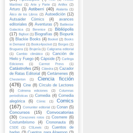
Martínez
(1)
Arte y Parte
(1)
Artifex
(2)
Astiberri
(40)
Arturo
(3)
Atalanta
(1)
Autoedición
(12)
Ático de los Libros
(2)
Autsaider Cómics
(4)
avances
editoriales
(9)
Aventuras
(7)
Battlestar
Bibliópolis
Galactica
(1)
Berenice
(1)
(17)
Biografías
(9)
Biopunk
Bigfoot
(1)
(3)
Blackie Books
(4)
Booket
(2)
Books
in Demand
(1)
Books4pocket
(1)
Borges
(1)
Bruguera
(1)
Brujería
(1)
Caligrama editorial
Canción de
(1)
Cambio climático
(1)
Hielo y Fuego
(4)
Cápside
(7)
Carlinga
Ediciones
(1)
Carmot Press
(1)
Catástrofes
(25)
Cazador
Cátedra
(2)
de Ratas Editorial
(8)
Certámenes
(9)
Ciencia ficción
Chesterton
(1)
(476)
Cine
(8)
Círculo de Lectores
(6)
Colmena ediciones
(2)
Columnas
Comedia
(4)
Comedia
periodísticas
(1)
Comics
alegórica
(6)
Cómic
(1)
(167)
Conan
(5)
Comuniter editorial
(1)
Concursos
(15)
Convocatorias
(30)
Cosmere
(6)
Corazones rotos
(1)
Costumbrismo
(4)
Crononauta
(8)
Cuentos de
CSDE
(1)
CSLewis
(1)
hadas
(3)
Cuentos para Algernon
(3)