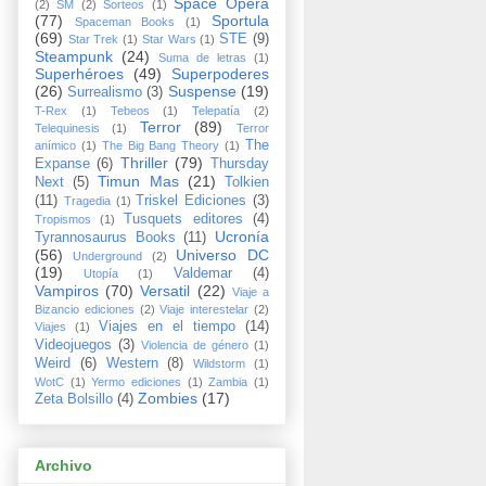
Space Opera
(2)
SM
(2)
Sorteos
(1)
(77)
Sportula
Spaceman Books
(1)
(69)
STE
(9)
Star Trek
(1)
Star Wars
(1)
Steampunk
(24)
Suma de letras
(1)
Superhéroes
(49)
Superpoderes
(26)
Suspense
(19)
Surrealismo
(3)
T-Rex
(1)
Tebeos
(1)
Telepatía
(2)
Terror
(89)
Telequinesis
(1)
Terror
The
anímico
(1)
The Big Bang Theory
(1)
Thriller
(79)
Expanse
(6)
Thursday
Timun Mas
(21)
Next
(5)
Tolkien
(11)
Triskel Ediciones
(3)
Tragedia
(1)
Tusquets editores
(4)
Tropismos
(1)
Ucronía
Tyrannosaurus Books
(11)
(56)
Universo DC
Underground
(2)
(19)
Valdemar
(4)
Utopía
(1)
Vampiros
(70)
Versatil
(22)
Viaje a
Bizancio ediciones
(2)
Viaje interestelar
(2)
Viajes en el tiempo
(14)
Viajes
(1)
Videojuegos
(3)
Violencia de género
(1)
Weird
(6)
Western
(8)
Wildstorm
(1)
WotC
(1)
Yermo ediciones
(1)
Zambia
(1)
Zombies
(17)
Zeta Bolsillo
(4)
Archivo