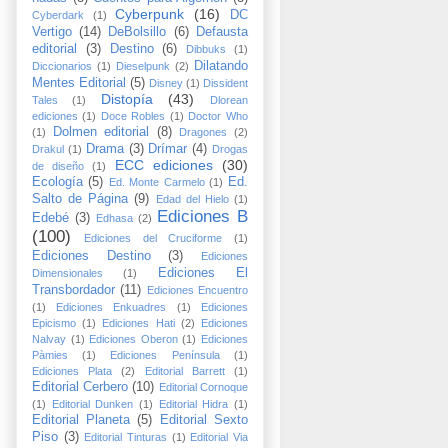
Cyberpunk
(16)
DC
Cyberdark
(1)
Vertigo
(14)
DeBolsillo
(6)
Defausta
editorial
(3)
Destino
(6)
Dibbuks
(1)
Dilatando
Diccionarios
(1)
Dieselpunk
(2)
Mentes Editorial
(5)
Disney
(1)
Dissident
Distopía
(43)
Tales
(1)
Dlorean
ediciones
(1)
Doce Robles
(1)
Doctor Who
Dolmen editorial
(8)
(1)
Dragones
(2)
Drama
(3)
Drímar
(4)
Drakul
(1)
Drogas
ECC ediciones
(30)
de diseño
(1)
Ecología
(5)
Ed.
Ed. Monte Carmelo
(1)
Salto de Página
(9)
Edad del Hielo
(1)
Ediciones B
Edebé
(3)
Edhasa
(2)
(100)
Ediciones del Cruciforme
(1)
Ediciones Destino
(3)
Ediciones
Ediciones El
Dimensionales
(1)
Transbordador
(11)
Ediciones Encuentro
(1)
Ediciones Enkuadres
(1)
Ediciones
Epicismo
(1)
Ediciones Hati
(2)
Ediciones
Nalvay
(1)
Ediciones Oberon
(1)
Ediciones
Pàmies
(1)
Ediciones Península
(1)
Ediciones Plata
(2)
Editorial Barrett
(1)
Editorial Cerbero
(10)
Editorial Cornoque
(1)
Editorial Dunken
(1)
Editorial Hidra
(1)
Editorial Planeta
(5)
Editorial Sexto
Piso
(3)
Editorial Tinturas
(1)
Editorial Via